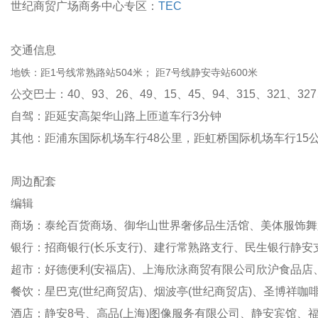
世纪商贸广场商务中心专区：
TEC
交通信息
地铁：距1号线常熟路站504米； 距7号线静安寺站600米
公交巴士：40、93、26、49、15、45、94、315、321、327
自驾：距延安高架华山路上匝道车行3分钟
其他：距浦东国际机场车行48公里，距虹桥国际机场车行15
周边配套
编辑
商场：泰纶百货商场、御华山世界奢侈品生活馆、美体服饰
银行：招商银行(长乐支行)、建行常熟路支行、民生银行静安支
超市：好德便利(安福店)、上海欣泳商贸有限公司欣沪食品店
餐饮：星巴克(世纪商贸店)、烟波亭(世纪商贸店)、圣博祥咖啡馆
酒店：静安8号、高品(上海)图像服务有限公司、静安