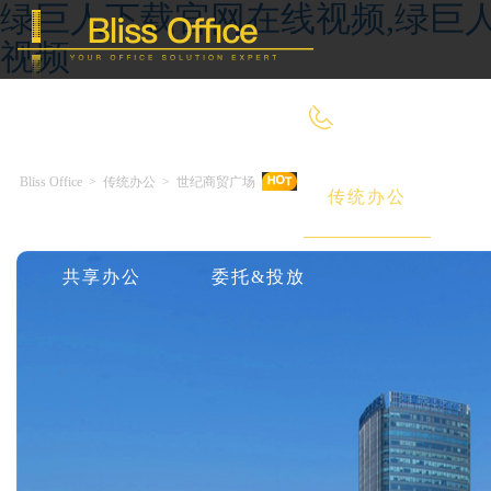
绿巨人下载官网在线视频,绿巨人
视频
400-8090-660
Bliss Office
>
传统办公
>
世纪商贸广场
首 页
优选好房
传统办公
共享办公
委托&投放