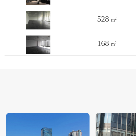
528
2
m
168
2
m