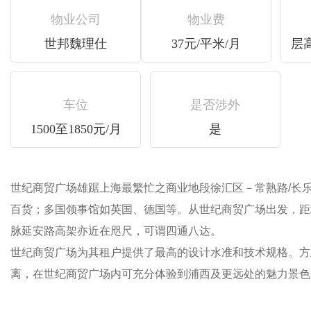
物业公司
物业费
世邦魏理仕
37元/平米/月
层高
车位
是否涉外
1500至1850元/月
是
世纪商贸广场雄踞上海最繁忙之商业地段徐汇区－常熟路/长乐路
百货；多国领事馆如英国、德国等。从世纪商贸广场
脉延安路高架亦近在咫尺，可谓四通八达。
世纪商贸广场为其租户提供了最高的设计水准和技术规格。方正
离，在世纪商贸广场内可充分体验到浦西及更远处的魅力景色