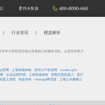
P下载,绿巨人成人短视频
400-8090-660
公
委托&投放
行业资讯
楼盘解析
丨
丨
具竞争力的租赁价格以及最贴心的服务流程，认真安排客户
pp官网
上海高端体检
深圳小产权房网
wooden gifts
网
企业品牌营销
上海高端体检
智能艾灸机器人
医疗
混凝土浇筑
热血传奇
whatsapp网页版
上海公兴搬家公