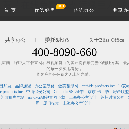
黄片在线免费播放,污绿巨人AP
首 页
优选好房
传统办公
共享办
共享办公
委托&投放
关于Bliss Office
丨
丨
400-8090-660
，绿巨人下载官网在线视频努力为客户提供最完善的选址方案，最
的每一次实地看房，
将客户的信任视为无上的光荣。
目加盟
品牌加盟
办公室装修
傲美整形网
carbide products inc
币安a
e products inc
中山保安公司
Comodo SSL证书
京东e卡回收
房产联盟
英国租房网站
imtoken钱包官网下载
上海办公室设计
苏州讨债公司
司
厦门技校
上海办公室设计