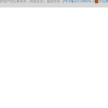
线视频房地产经纪事务所（有限合伙）版权所有
沪ICP备43113996号-1
沪公网安